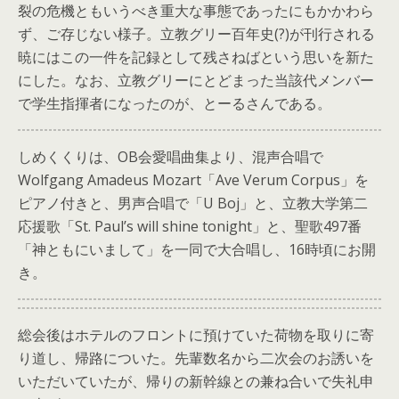
裂の危機ともいうべき重大な事態であったにもかかわら
ず、ご存じない様子。立教グリー百年史(?)が刊行される
暁にはこの一件を記録として残さねばという思いを新た
にした。なお、立教グリーにとどまった当該代メンバー
で学生指揮者になったのが、とーるさんである。
しめくくりは、OB会愛唱曲集より、混声合唱で
Wolfgang Amadeus Mozart「Ave Verum Corpus」を
ピアノ付きと、男声合唱で「U Boj」と、立教大学第二
応援歌「St. Paul’s will shine tonight」と、聖歌497番
「神ともにいまして」を一同で大合唱し、16時頃にお開
き。
総会後はホテルのフロントに預けていた荷物を取りに寄
り道し、帰路についた。先輩数名から二次会のお誘いを
いただいていたが、帰りの新幹線との兼ね合いで失礼申