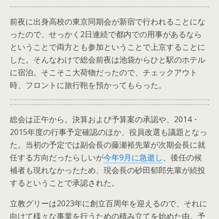
前夜に出身高校の東京同期会が新宿で行われることにな
ったので、せっかく2日連続で都内での用事があるなら
ということで両方とも参加ということで上京することに
した。そんなわけで総会前夜は池袋からひと駅のホテル
に宿泊。そこそこ大荷物だったので、チェックアウト
時、フロントに旅行鞄を預かってもらった。
総会は正午から。決算および予算案の承認や、2014・
2015年度の行事予定確認のほか、役員改選も議題となっ
た。当初の予定では副会長の藤瀬裕先輩が次期会長に就
任する方向だったらしいが
今年9月に急逝し
、後任の候
補者も現れなかったため、現会長の砂田郁郎先輩が続投
するということで承認された。
立教グリーは2023年に創立百周年を迎えるので、それに
向けて様々な事業を行うための積み立てを始めた由。予