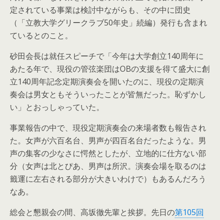
定されている事業は検討中ながらも、その中に団史
（「立教大学グリークラブ50年史」続編）発行も含まれ
ているとのこと。
砂田会長は就任スピーチで「今年は大学創立140周年に
あたる年で、現役の管弦楽団はOBの支援を得て盛大に創
立140周年記念定期演奏会を開いたのに、現役の定期演
奏会は男女ともそういったことが皆無だった。恥ずかし
い」とおっしゃっていた。
事業報告の中で、現役定期演奏会の来場者数も報告され
た。女声が六百名台、男声が四百名台だったような。男
声の集客の少なさに愕然としたが、立地的に仕方ない部
分（女声は北とぴあ、男声は所沢。演奏会場を取るのは
籤運に左右される部分が大きいわけで）もあるんだろう
なあ。
総会と懇親会の間、高坂徹先輩と挨拶。先日の
第105回