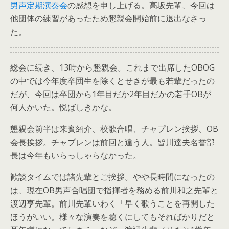
男声定期演奏会
の感想を申し上げる。高坂先輩、今回は
他団体の練習があったため懇親会開始前に退出なさっ
た。
総会に続き、13時から懇親会。これまで出席したOBOG
の中では今年度卒団生を除くとせきが最も若輩だったの
だが、今回は卒団から1年目だか2年目だかの若手OBが
何人かいた。悦ばしきかな。
懇親会前半は来賓紹介、校歌合唱、チャプレン挨拶、OB
会長挨拶。チャプレンは前回と違う人。皆川達夫名誉部
長は今年もいらっしゃらなかった。
歓談タイムでは諸先輩とご挨拶。やや長時間になったの
は、現在OB男声合唱団で指揮者を務める前川和之先輩と
渡辺亨先輩。前川先輩いわく「早く歌うことを再開した
ほうがいい。様々な演奏を聴くにしてもそればかりだと