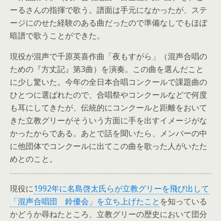
ーるさんの指揮で歌う。譜面は手元になかったが、ステ
ージにのせた経験のある曲だったので準備なしでもほぼ
暗譜で歌うことができた。
現役が混声で千原英喜作曲「夜もすがら」（混声合唱の
ための『方丈記』第3曲）を演奏。この曲を選んだこと
に少し驚いた。今年の全日本合唱コンクールで課題曲の
ひとつに選ばれたので、合唱祭やコンクールなどで何度
も耳にしてきたが、伝統的にコンクールと距離をおいて
きた立教グリーがそういう方面に手を出すイメージがな
かったからである。あとで話を聞いたら、メンバーの中
に他団体でコンクールに出てこの曲を歌った人がいたた
めとのこと。
現役に
1992年に名島啓太氏らが立教グリーを飛び出して
「混声合唱団 鈴優会」を立ち上げたこと
を知っている
かどうか尋ねたところ、立教グリーの歴史において団分