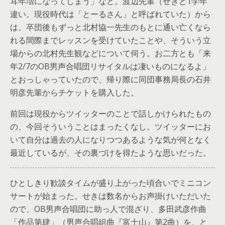
耳年増になってしまう」など。渡辺先輩（せきと1学年
違い。現役時代は「とーるさん」と呼ばれていた）から
は、卒団後もずっと北村協一先生のもとに通い亡くなら
れる間際までレッスンを受けていたことや、そういう立
場からの北村先生観などについて伺う。お二方とも「来
年2/7のOB男声合唱団リサイタルは凄いものになるよ」
とおっしゃっていたので、帰り際に同団事務局長の石井
明彦先輩からチケットを購入した。
前回は現役からツイッターのことで話しかけられたもの
の、今回そういうことはまったくなし。ツイッターにお
いて自分は過去の人になりつつあるような気が何となく
最近しているが、その裏づけを得たような思いだった。
ひとしきり歓談タイムが盛り上がった頃合いでミニコン
サートが始まった。せきは数名からお声掛けいただいた
ので、OB男声合唱団に助っ人で混ざり、多田武彦作曲
「作品第肆」（男声合唱組曲『富士山』第2曲）を、と