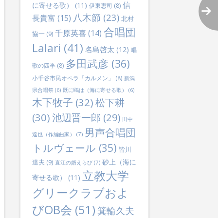
信
に寄せる歌）
(11)
伊東恵司
(8)
八木節
(23)
長貴富
(15)
北村
合唱団
千原英喜
(14)
協一
(9)
Lalari
(41)
名島啓太
(12)
唱
多田武彦
(36)
歌の四季
(8)
小千谷市民オペラ「カルメン」
(8)
新潟
県合唱祭
(6)
既に鴎は（海に寄せる歌）
(6)
木下牧子
(32)
松下耕
(30)
池辺晋一郎
(29)
田中
lternative:
男声合唱団
達也（作編曲家）
(7)
トルヴェール
(35)
皆川
砂上（海に
達夫
(9)
直江の婿えらび
(7)
立教大学
寄せる歌）
(11)
グリークラブおよ
びOB会
(51)
箕輪久夫