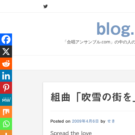
Skip
to
content
blo
「合唱アンサンブル.com」の中の
組曲「吹雪の街を」考 
Posted on
2009年4月6日
by
せき
Spread the love