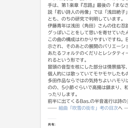
手は、第1楽章『忍路』最後の「まな
説「若い詩人の肖像」では「浅田絶子
とも、のちの研究で判明しています。
伊藤青年は浅田（角田）さんの住む忍
グっぽいことをして思いを寄せていた
この曲の構成はわかりやすいですね。Bar
示され、そのあとの展開のバリエーシ
あたるフォルテのくだりとレシタティ
れるという形です。
冒頭の音型を核にした部分は情景描写
個人的には歌っていてモヤモヤしたも
多田作品ならではの気持ちよいハモり
のの、5小節ぐらいで高揚は鎮まり、
ったりします。
前半に出てくるBas.の半音進行は詩
——
組曲「吹雪の街を」考の目次
へ 
共有: