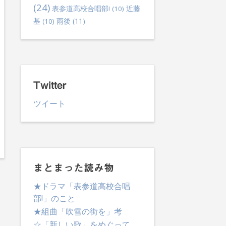
(24)
表参道高校合唱部!
(10)
近藤
雨後
(11)
基
(10)
Twitter
ツイート
まとまった読み物
★ドラマ「表参道高校合唱
部!」のこと
★組曲「吹雪の街を」考
☆「新しい歌」をめぐって