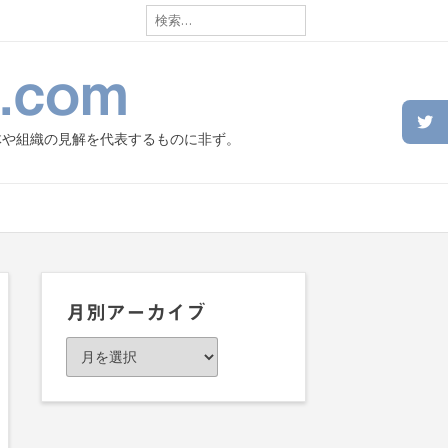
検
索:
.com
体や組織の見解を代表するものに非ず。
月別アーカイブ
月
別
ア
ー
カ