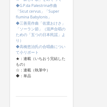
◆G.P.da Palestrina作曲
「Sicut cervus」「Super
flumina Babylonis」
◆三善晃作曲「佐渡おけさ」
「ソーラン節」（混声合唱の
ための「五つの日本民謡」よ
り）
◆高橋悠治氏の合唱曲につい
て小リポート
★：連載（いちおう完結した
もの）
☆：連載（執筆中）
◆：単品