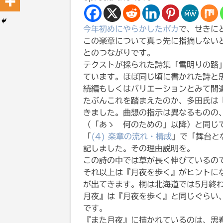
今年初めにやらかしたポカ
で、せきに
この楽章について真っ先に指摘しない
とのつながりです。
テクストが採られた詩集「雪明りの路
ています。ほぼ同じ頃に書かれた詩と
続編もしくはバリエーションとみて間
たぶんこれを踏まえたのか、多田氏は『
きました。曲想の指示は異なるものの
（「あゝ 何のための」以降）と同じ
「
(4) 楽章の流れ・構成
」で「舞台と
記しました。その理由説明を。
この詩の中では草が長く伸びているの
それ以上は『月夜を歩く』がヒントに
が出てきます。桐は北海道では5月終
月夜』は『月夜を歩く』と同じぐらい
です。
『また月夜』に描かれているのは、思