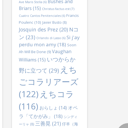
Bushes and
Ave Maris Stella
(6)
Briars
(15)
Christus factus est
(7)
Francis
Cuatro Cantos Penitenciales
(6)
Poulenc
(10)
Javier Busto
(8)
Nコ
Josquin des Prez
(20)
ン
(23)
Si j'ay
Orlando di Lasso
(6)
perdu mon amy
(18)
Soon
Vaughan
Ah Will Be Done
(9)
いつからか
Williams
(15)
えち
野に立つて
(29)
ごコラリアーズ
(122)
えちコラ
(116)
オペ
おらしょ
(14)
ラ「てかがみ」
(18)
シンディ
三善晃
(21)
仔羊（海
ーリャ
(8)