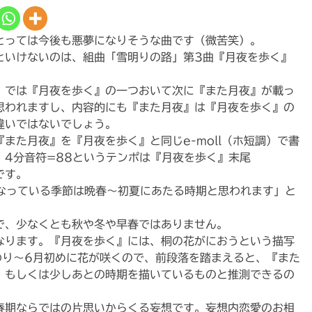
とっては今後も悪夢になりそうな曲です（微苦笑）。
といけないのは、組曲「雪明りの路」第3曲『月夜を歩く』
」では『月夜を歩く』の一つおいて次に『また月夜』が載っ
思われますし、内容的にも『また月夜』は『月夜を歩く』の
違いではないでしょう。
また月夜』を『月夜を歩く』と同じe-moll（ホ短調）で書
、4分音符=88というテンポは『月夜を歩く』末尾
です。
なっている季節は晩春〜初夏にあたる時期と思われます」と
で、少なくとも秋や冬や早春ではありません。
なります。『月夜を歩く』には、桐の花がにおうという描写
わり〜6月初めに花が咲くので、前段落を踏まえると、『また
、もしくは少しあとの時期を描いているものと推測できるの
春期ならではの片思いからくる妄想です。妄想内恋愛のお相