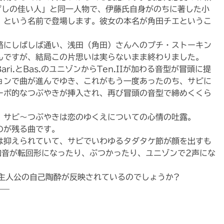
ざしの佳い人」と同一人物で、伊藤氏自身がのちに著した小
」という名前で登場します。彼女の本名が角田チエというこ
路にしばしば通い、浅田（角田）さんへのプチ・ストーキン
んですが、結局この片思いは実らないまま終わりました。
i.とBas.のユニゾンからTen.IIが加わる音型が冒頭に提
ョンで曲が進んでゆき、これがもう一度あったのち、サビに
ーボ的なつぶやきが挿入され、再び冒頭の音型で締めくくら
、サビ〜つぶやきは恋のゆくえについての心情の吐露。
のが残る曲です。
は抑えられていて、サビでいわゆるタダタケ節が顔を出すも
和音が転回形になったり、ぶつかったり、ユニゾンで2声にな
の主人公の自己陶酔が反映されているのでしょうか?
——