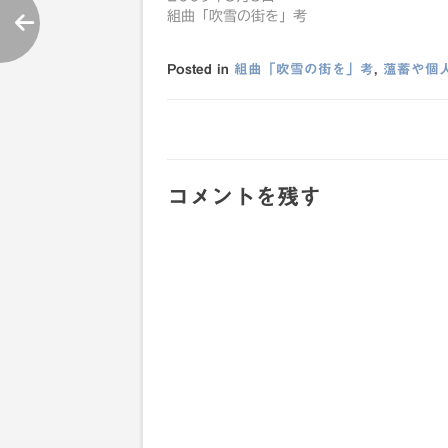
組曲「吹雪の街を」考
Posted in
組曲「吹雪の街を」考
,
薀蓄や個
投
稿
コメントを残す
ナ
ビ
ゲ
ー
シ