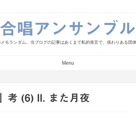
g.合唱アンサンブル
人のメモランダム。当ブログの記事はあくまで私的発言で、係わりある団
Menu
(6) II. また月夜