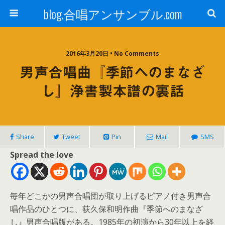
blog.合唱アンサンブル.com
2016年3月20日 • No Comments
男声合唱曲『季節へのまなざ
し』浄書製本譜の裏話
Share
Tweet
Pin
Mail
SMS
Spread the love
毎年どこかの男声合唱団が取り上げるピアノ付き男声合
唱作品のひとつに、荻久保和明作曲『季節へのまなざ
し』男声合唱版がある。1985年の初演から30年以上を経