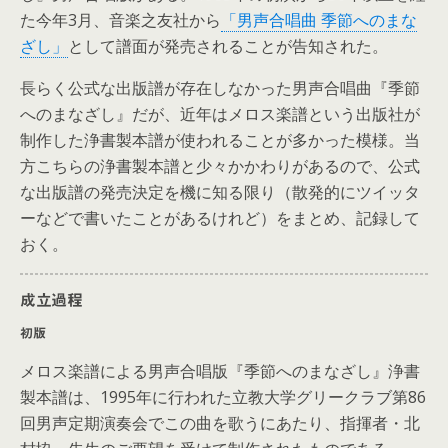
た今年3月、音楽之友社から
「男声合唱曲 季節へのまな
ざし」
として譜面が発売されることが告知された。
長らく公式な出版譜が存在しなかった男声合唱曲『季節
へのまなざし』だが、近年はメロス楽譜という出版社が
制作した浄書製本譜が使われることが多かった模様。当
方こちらの浄書製本譜と少々かかわりがあるので、公式
な出版譜の発売決定を機に知る限り（散発的にツイッタ
ーなどで書いたことがあるけれど）をまとめ、記録して
おく。
成立過程
初版
メロス楽譜による男声合唱版『季節へのまなざし』浄書
製本譜は、1995年に行われた立教大学グリークラブ第86
回男声定期演奏会でこの曲を歌うにあたり、指揮者・北