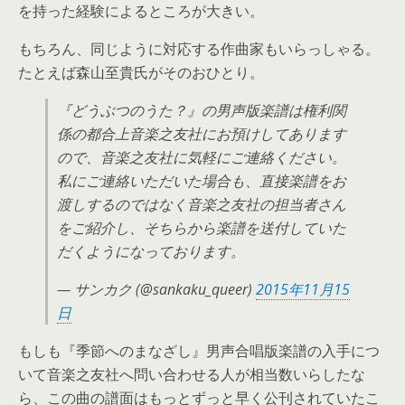
を持った経験によるところが大きい。
もちろん、同じように対応する作曲家もいらっしゃる。
たとえば森山至貴氏がそのおひとり。
『どうぶつのうた？』の男声版楽譜は権利関
係の都合上音楽之友社にお預けしてあります
ので、音楽之友社に気軽にご連絡ください。
私にご連絡いただいた場合も、直接楽譜をお
渡しするのではなく音楽之友社の担当者さん
をご紹介し、そちらから楽譜を送付していた
だくようになっております。
— サンカク (@sankaku_queer)
2015年11月15
日
もしも『季節へのまなざし』男声合唱版楽譜の入手につ
いて音楽之友社へ問い合わせる人が相当数いらしたな
ら、この曲の譜面はもっとずっと早く公刊されていたこ