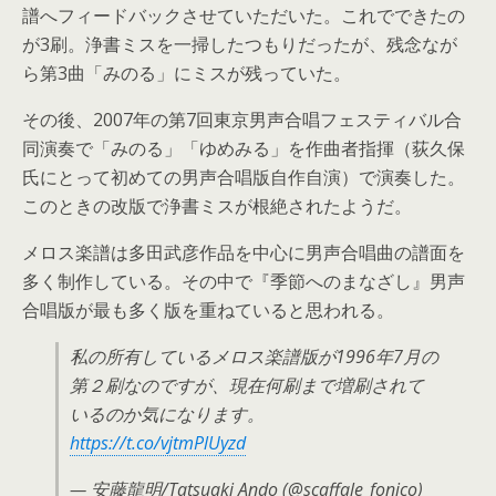
譜へフィードバックさせていただいた。これでできたの
が3刷。浄書ミスを一掃したつもりだったが、残念なが
ら第3曲「みのる」にミスが残っていた。
その後、2007年の第7回東京男声合唱フェスティバル合
同演奏で「みのる」「ゆめみる」を作曲者指揮（荻久保
氏にとって初めての男声合唱版自作自演）で演奏した。
このときの改版で浄書ミスが根絶されたようだ。
メロス楽譜は多田武彦作品を中心に男声合唱曲の譜面を
多く制作している。その中で『季節へのまなざし』男声
合唱版が最も多く版を重ねていると思われる。
私の所有しているメロス楽譜版が1996年7月の
第２刷なのですが、現在何刷まで増刷されて
いるのか気になります。
https://t.co/vjtmPlUyzd
— 安藤龍明/Tatsuaki Ando (@scaffale_fonico)