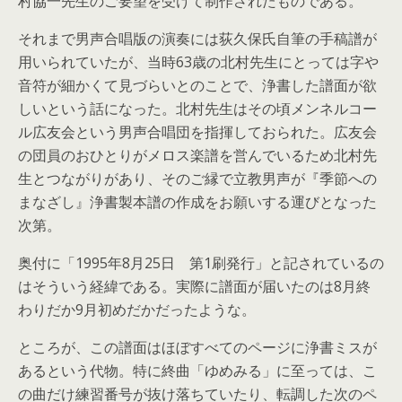
村協一先生のご要望を受けて制作されたものである。
それまで男声合唱版の演奏には荻久保氏自筆の手稿譜が
用いられていたが、当時63歳の北村先生にとっては字や
音符が細かくて見づらいとのことで、浄書した譜面が欲
しいという話になった。北村先生はその頃メンネルコー
ル広友会という男声合唱団を指揮しておられた。広友会
の団員のおひとりがメロス楽譜を営んでいるため北村先
生とつながりがあり、そのご縁で立教男声が『季節への
まなざし』浄書製本譜の作成をお願いする運びとなった
次第。
奥付に「1995年8月25日 第1刷発行」と記されているの
はそういう経緯である。実際に譜面が届いたのは8月終
わりだか9月初めだかだったような。
ところが、この譜面はほぼすべてのページに浄書ミスが
あるという代物。特に終曲「ゆめみる」に至っては、こ
の曲だけ練習番号が抜け落ちていたり、転調した次のペ