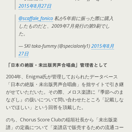
2015年8月27日
@scaffale_fonico
私が5年前に振った際に購入
したものだと、2009年7月発行の第9刷でし
た。
— SKI taka-fummy (@specialonly1)
2015年8月
27日
「日本の絶版・未出版男声合唱曲」管理者として
2004年、Enigma氏が管理しておられたデータベース
「日本の絶版・未出版男声合唱曲」を拙サイトで引き継
がせていただいた。その際、メロス楽譜に『季節へのま
なざし』の扱いについて問い合わせたところ「記載しな
いでほしい」という回答を頂戴した。
のち、Chorus Score Clubの稲垣社長から「未出版楽
譜」の定義について「楽譜店で販売するための流通コー