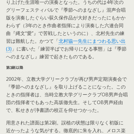
り上げた生涯唯一の演奏となった。うちの代は4年次の
グリーフェスティバルで『季節へのまなざし』混声合唱
版を演奏したぐらい荻久保作品が大好きだったにもかか
わらず（3年のとき作曲者指揮により演奏した六連合同
曲『縄文“愛”』で苦戦したというのに）、北村先生の練
習は難航した。かつて「
北村協一先生にまつわる思い出
(3)
」に書いた「練習半ばでお帰りになる事態」は『季節
へのまなざし』練習で起きたものである。
第3刷以降
2002年、立教大学グリークラブが再び男声定期演奏会で
『季節へのまなざし』を取り上げることになった。この
ときの指揮者は、当時立教大学グリークラブOB男声合唱
団の指揮者でもあった高坂徹先生。そしてOB男声経由
で、私せきが浄書譜の校正を仰せつかった。
用意された譜面は第2刷。誤植の状態は限りなく初版に
近かったような気がする。徹底的に朱を入れ、メロス楽