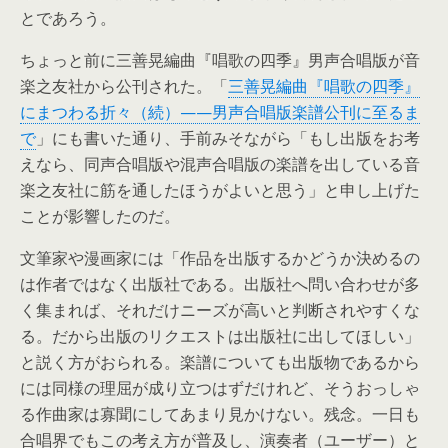
とであろう。
ちょっと前に三善晃編曲『唱歌の四季』男声合唱版が音
楽之友社から公刊された。「
三善晃編曲『唱歌の四季』
にまつわる折々（続）——男声合唱版楽譜公刊に至るま
で
」にも書いた通り、手前みそながら「もし出版をお考
えなら、同声合唱版や混声合唱版の楽譜を出している音
楽之友社に筋を通したほうがよいと思う」と申し上げた
ことが影響したのだ。
文筆家や漫画家には「作品を出版するかどうか決めるの
は作者ではなく出版社である。出版社へ問い合わせが多
く集まれば、それだけニーズが高いと判断されやすくな
る。だから出版のリクエストは出版社に出してほしい」
と説く方がおられる。楽譜についても出版物であるから
には同様の理屈が成り立つはずだけれど、そうおっしゃ
る作曲家は寡聞にしてあまり見かけない。残念。一日も
合唱界でもこの考え方が普及し、演奏者（ユーザー）と