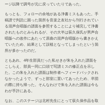
ージ以降で調号が元に戻っていたりであった。
もっとも、フォローの余地がある浄書ミスもあった。手
稿譜で判読に困った箇所を音楽之友社から刊行されてい
る混声合唱版の譜面を参照することにより補完して浄書
されたものとみられるが、その大半は荻久保氏が男声合
唱版への改作にあたって原曲の混声合唱版から書きかえ
ていたため、結果として誤植となってしまったという箇
所が多かったのだ。
ともあれ、4年生部員だった私せきが朱を入れた譜面を
こしらえ、部員一同に口頭で写譜ミスの修正点を示し
た。この朱を入れた譜面は制作者へフィードバックされ
なかったようで、ずっと部室に置いてあったため、卒団
の際に持ち帰った。そんなわけで朱を入れた譜面は今も
わが手許にある。
なお、このステージは北村先生にとって荻久保作品を取