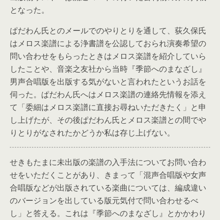
となった。
ぱだわん氏とのメールでのやりとりを通して、荻久保氏
はメロス楽譜による浄書譜を公認しておられ演奏希望の
問い合わせをもらったときはメロス楽譜を紹介していら
したことや、音楽之友社から当時『季節へのまなざし』
男声合唱版を出版する気がないと言われたというお話を
伺った。ぱだわん氏へはメロス楽譜の連絡先情報を添え
て「委細はメロス楽譜に直接お尋ねいただきたく」と申
し上げたが、その後ぱだわん氏とメロス楽譜との間でや
りとりがなされたかどうか私は存じ上げない。
せきもたまに未出版の楽譜の入手法についてお問い合わ
せをいただくことがあり、きまって「混声合唱版や女声
合唱版などが出版されている楽曲については、編成違い
のバージョンを出している版元気付で問い合わせるべ
し」と答える。これは『季節へのまなざし』とかかわり