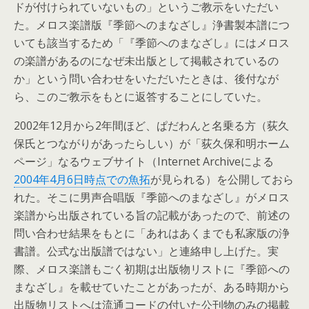
ドが付けられていないもの」というご教示をいただい
た。メロス楽譜版『季節へのまなざし』浄書製本譜につ
いても該当するため「『季節へのまなざし』にはメロス
の楽譜があるのになぜ未出版として掲載されているの
か」という問い合わせをいただいたときは、後付なが
ら、このご教示をもとに返答することにしていた。
2002年12月から2年間ほど、ぱだわんと名乗る方（荻久
保氏とつながりがあったらしい）が「荻久保和明ホーム
ページ」なるウェブサイト（Internet Archiveによる
2004年4月6日時点での魚拓
が見られる）を公開しておら
れた。そこに男声合唱版『季節へのまなざし』がメロス
楽譜から出版されている旨の記載があったので、前述の
問い合わせ結果をもとに「あれはあくまでも私家版の浄
書譜。公式な出版譜ではない」と連絡申し上げた。実
際、メロス楽譜もごく初期は出版物リストに『季節への
まなざし』を載せていたことがあったが、ある時期から
出版物リストへは流通コードの付いた公刊物のみの掲載