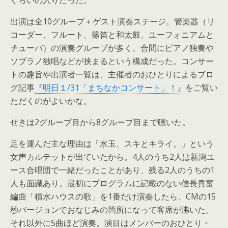
ぐらいの入りだった。
出演は全10グループ＋ゲスト演奏ステージ。管楽器（リ
コーダー、フルート、篠笛と和太鼓、ユーフォニアムと
チューバ）の演奏グループが多く、合間にピアノ独奏や
ソプラノ独唱などが挟まるという構成だった。コンサー
トの趣旨や出演者一覧は、主催者のおひとりによるブロ
グ記事
『明日１/31「まちなかコンサート」！』
をご覧い
ただくのがよいかな。
せきは2グループ目から8グループ目まで聴いた。
足を運んだ主な理由は「水玉、スキとキライ。」という
女声カルテットが出ていたから。4人のうち2人は新潟ユ
ース合唱団で一緒だったことがあり、残る2人のうちの1
人も面識あり。最初にプログラムに記載のない信長貴富
編曲「積水ハウスの歌」を1番だけ演奏したら、CMの15
秒バージョンでおなじみの箇所になって客席が沸いた。
それ以外に5曲ほど演奏。演目はメンバーのおひとり・