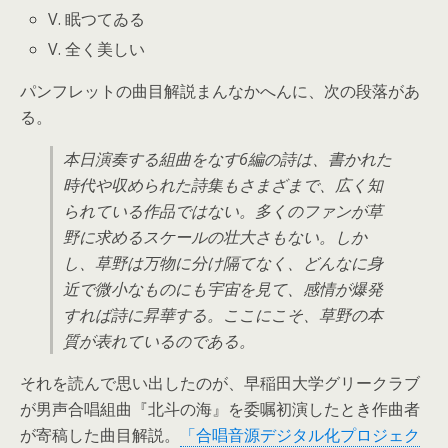
V. 眠つてゐる
V. 全く美しい
パンフレットの曲目解説まんなかへんに、次の段落があ
る。
本日演奏する組曲をなす6編の詩は、書かれた
時代や収められた詩集もさまざまで、広く知
られている作品ではない。多くのファンが草
野に求めるスケールの壮大さもない。しか
し、草野は万物に分け隔てなく、どんなに身
近で微小なものにも宇宙を見て、感情が爆発
すれば詩に昇華する。ここにこそ、草野の本
質が表れているのである。
それを読んで思い出したのが、早稲田大学グリークラブ
が男声合唱組曲『北斗の海』を委嘱初演したとき作曲者
が寄稿した曲目解説。
「合唱音源デジタル化プロジェク