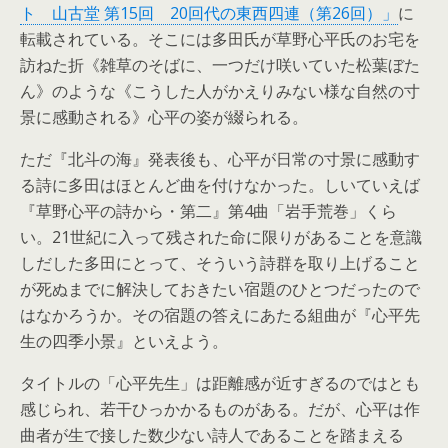
ト 山古堂 第15回 20回代の東西四連（第26回）」
に
転載されている。そこには多田氏が草野心平氏のお宅を
訪ねた折《雑草のそばに、一つだけ咲いていた松葉ぼた
ん》のような《こうした人がかえりみない様な自然の寸
景に感動される》心平の姿が綴られる。
ただ『北斗の海』発表後も、心平が日常の寸景に感動す
る詩に多田はほとんど曲を付けなかった。しいていえば
『草野心平の詩から・第二』第4曲「岩手荒巻」くら
い。21世紀に入って残された命に限りがあることを意識
しだした多田にとって、そういう詩群を取り上げること
が死ぬまでに解決しておきたい宿題のひとつだったので
はなかろうか。その宿題の答えにあたる組曲が『心平先
生の四季小景』といえよう。
タイトルの「心平先生」は距離感が近すぎるのではとも
感じられ、若干ひっかかるものがある。だが、心平は作
曲者が生で接した数少ない詩人であることを踏まえる