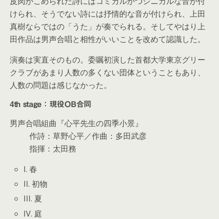
皮肉がこめられた詩にはコミカルかつシニカルな音が付
けられ、そうでない詩には抒情的な音が付けられ、上田
真樹ならではの「うた」が奏でられる。そしてやはり上
田作品は男声合唱と相性がいいことを改めて認識した。
演奏は実直そのもの。委嘱初演した首都大学東京グリー
クラブがあまり人数の多くない団体ということもあり、
人数の問題は感じなかった。
4th stage：現役OB合同
男声合唱組曲『心平先生の四季小景』
作詩：草野心平／作曲：多田武彦
指揮：太田務
I. 春
II. 初物
III. 夏
IV. 庭