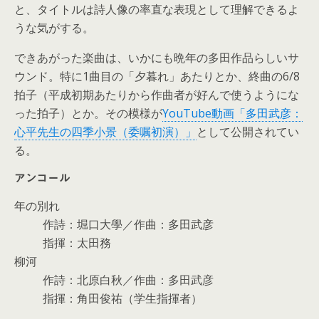
と、タイトルは詩人像の率直な表現として理解できるよ
うな気がする。
できあがった楽曲は、いかにも晩年の多田作品らしいサ
ウンド。特に1曲目の「夕暮れ」あたりとか、終曲の6/8
拍子（平成初期あたりから作曲者が好んで使うようにな
った拍子）とか。その模様が
YouTube動画「多田武彦：
心平先生の四季小景（委嘱初演）」
として公開されてい
る。
アンコール
年の別れ
作詩：堀口大學／作曲：多田武彦
指揮：太田務
柳河
作詩：北原白秋／作曲：多田武彦
指揮：角田俊祐（学生指揮者）