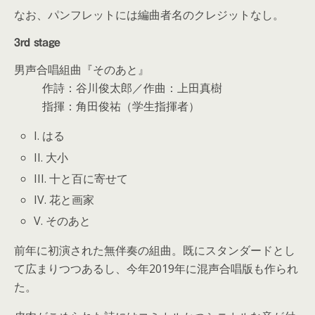
なお、パンフレットには編曲者名のクレジットなし。
3rd stage
男声合唱組曲『そのあと』
作詩：谷川俊太郎／作曲：上田真樹
指揮：角田俊祐（学生指揮者）
I. はる
II. 大小
III. 十と百に寄せて
IV. 花と画家
V. そのあと
前年に初演された無伴奏の組曲。既にスタンダードとし
て広まりつつあるし、今年2019年に混声合唱版も作られ
た。