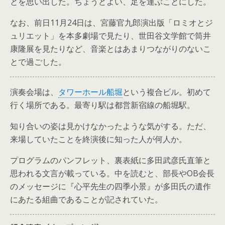
とを思い出した。ちょうどよい、足を運ぶことにした。
なお、前日11月24日は、宮藤官九郎演出版「ロミオとジ
ュリエット」を本多劇場で見たり、世田谷文学館で筒井
康隆展を見たりなど、音楽とはあまりつながりのないこ
とで過ごした。
演奏会場は、
タワーホール船堀
という複合ビル。初めて
行く場所である。最寄り駅は都営新宿線の船堀駅。
知り合いの姿は見かけなかったような気がする。ただ、
来場していたことを終演後に知った人が何人か。
プログラムのパンフレット、裏表紙に多田武彦氏直筆と
思われる文言が載っている。中を読むと、部長やOB会長
のメッセージに『心平先生の四季小景』が多田氏の遺作
にあたる組曲であることが記されていた。