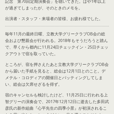
記念 第70回定期演奏会」を聴いてきた。はや1年以上
が過ぎてしまったが、そのときのメモを。
出演者・スタッフ・来場者の皆様、お疲れ様でした。
毎年11月の最終日曜、立教大学グリークラブOB会の総
会および懇親会が行われる。2018年もそうだろうと踏ん
で、早くから都内に11月24日チェックイン・25日チェッ
クアウトで宿を取っていた。
ところが、宿を押さえたあと立教大学グリークラブOB会
から届いた手紙を見ると、総会は12月1日とのこと。デ
メテル・コロディアの開催日とバッティングしてしま
い、総会は欠席せざるを得ず。
宿のキャンセルも検討したけど、11月25日に行われる上
智グリーの演奏会で、2017年12月12日に逝去した多田武
彦氏の新作組曲『心平先生の四季小景』が初演されるこ