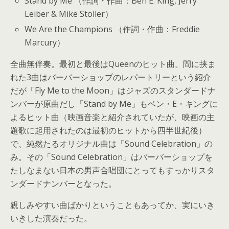
Stand by Me （作詞・作曲：Ben E. King, Jerry
Leiber & Mike Stoller）
We Are the Champions （作詞・作曲：Freddie
Marcury）
全曲無伴奏。最初と最後はQueenのヒット曲。間に挟ま
れた3曲はバーバーショップのレパートリーという紹介
だが「Fly Me to the Moon」はジャズのスタンダードナ
ンバーが原曲だし「Stand by Me」もベン・E・キングに
よるヒット曲（映画音楽と紹介されていたが、映画の主
題歌に起用されたのは最初のヒットから四半世紀後）
で、純然たるオリジナル曲は「Sound Celebration」の
み。その「Sound Celebration」はバーバーショップを
たしなまない日本の男声合唱団にとってもすっかりスタ
ンダードナンバーとなった。
親しみやすい曲ばかりということもあってか、実にいき
いきした演奏だった。