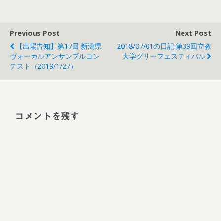
Previous Post
Next Post
【出場告知】第17回 新潟県
2018/07/01の日記:第39回立教
ヴォーカルアンサンブルコン
大学グリーフェスティバル
テスト（2019/1/27）
コメントを残す
Alt