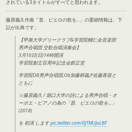
されている3タイトルがすべてと思われます。
藤原義久作曲「昔、ピエロの歌を…」の委細情報は、下
記が出典です。
【甲南大学グリークラブ&学習院輔仁会音楽部
男声合唱団 交歓合唱演奏会】
3月10日(日)14時開演
学習院創立百周年記念会館正堂
学習院OB男声合唱団,Ob加藤耕義,P佐藤香苗と
ともに
☆藤原義久 / 堀口大学の詩による男声合唱・オ
ーボエ・ピアノの為の「昔、ピエロの歌を…」
(2018)
を 初演 します
pic.twitter.com/0jTMUJuLBF