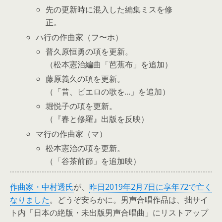
先の更新時に混入した編集ミスを修
正。
ハ行の作曲家（フ〜ホ）
普久原恒勇の項を更新。
（松本憲治編曲「芭蕉布」を追加）
藤原義久の項を更新。
（「昔、ピエロの歌を…」を追加）
堀悦子の項を更新。
（『春と修羅』出版を反映）
マ行の作曲家（マ）
松本憲治の項を更新。
（「谷茶前節」を追加映）
作曲家・中村透氏
が、
昨日2019年2月7日に享年72で亡く
なりました
。どうぞ安らかに。男声合唱作品は、拙サイ
ト内「日本の絶版・未出版男声合唱曲」にリストアップ