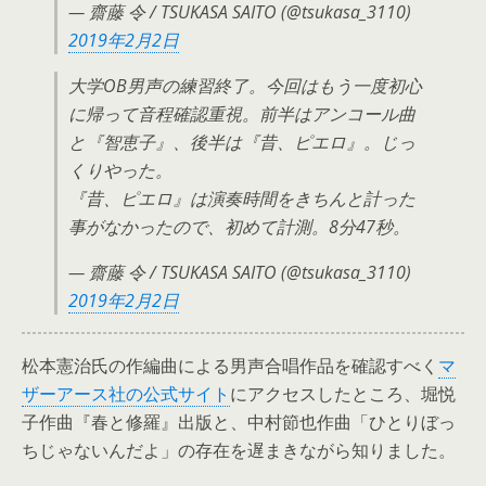
— 齋藤 令 / TSUKASA SAITO (@tsukasa_3110)
2019年2月2日
大学OB男声の練習終了。今回はもう一度初心
に帰って音程確認重視。前半はアンコール曲
と『智恵子』、後半は『昔、ピエロ』。じっ
くりやった。
『昔、ピエロ』は演奏時間をきちんと計った
事がなかったので、初めて計測。8分47秒。
— 齋藤 令 / TSUKASA SAITO (@tsukasa_3110)
2019年2月2日
松本憲治氏の作編曲による男声合唱作品を確認すべく
マ
ザーアース社の公式サイト
にアクセスしたところ、堀悦
子作曲『春と修羅』出版と、中村節也作曲「ひとりぼっ
ちじゃないんだよ」の存在を遅まきながら知りました。