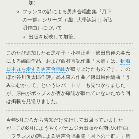
加）
フランスの詩による男声合唱曲集『月下
の一群』シリーズ（堀口大學訳詩||南弘
明作曲）について
出版を反映して加筆。
このたび追加した石黒孝子・小林正明・篠田昌伸の各氏
による編曲作品、および西村直記作曲「大漁」は、
帆船
日本丸を愛する男声合唱団
が取り上げたものです。この
ほか谷川俊太郎作詩／髙木東六作曲／篠田昌伸編曲「う
みにむかって」というレパートリーも見つかりました
が、原曲がポップスか否か確認が取れていないため今回
は掲載を見送りました。
今年5月ごろから告知だけ先行して出回っていました
が、この8月にようやくパナムジカ出版から南弘明作曲
「フランスの詩による男声合唱曲集『月下の一群』」第