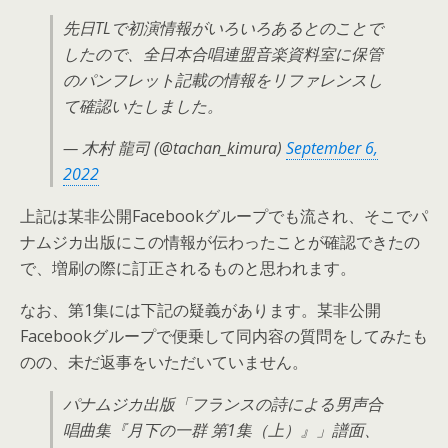
先日TLで初演情報がいろいろあるとのことで
したので、全日本合唱連盟音楽資料室に保管
のパンフレット記載の情報をリファレンスし
て確認いたしました。
— 木村 龍司 (@tachan_kimura)
September 6,
2022
上記は某非公開Facebookグループでも流され、そこでパ
ナムジカ出版にこの情報が伝わったことが確認できたの
で、増刷の際に訂正されるものと思われます。
なお、第1集には下記の疑義があります。某非公開
Facebookグループで便乗して同内容の質問をしてみたも
のの、未だ返事をいただいていません。
パナムジカ出版「フランスの詩による男声合
唱曲集『月下の一群 第1集（上）』」譜面、