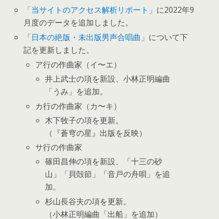
「当サイトのアクセス解析リポート」
に2022年9
月度のデータを追加しました。
「日本の絶版・未出版男声合唱曲」
について下
記を更新しました。
ア行の作曲家（イ〜エ）
井上武士の項を新設、小林正明編曲
「うみ」を追加。
カ行の作曲家（カ〜キ）
木下牧子の項を更新。
（『蒼穹の星』出版を反映）
サ行の作曲家
篠田昌伸の項を新設、「十三の砂
山」「貝殻節」「音戸の舟唄」を追
加。
杉山長谷夫の項を更新。
（小林正明編曲「出船」を追加）