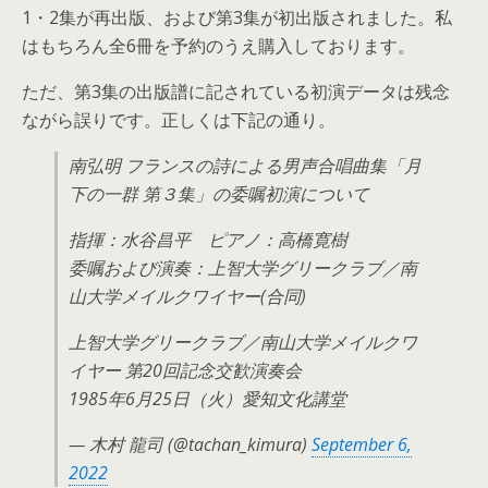
1・2集が再出版、および第3集が初出版されました。私
はもちろん全6冊を予約のうえ購入しております。
ただ、第3集の出版譜に記されている初演データは残念
ながら誤りです。正しくは下記の通り。
南弘明 フランスの詩による男声合唱曲集「月
下の一群 第３集」の委嘱初演について
指揮：水谷昌平 ピアノ：高橋寛樹
委嘱および演奏：上智大学グリークラブ／南
山大学メイルクワイヤー(合同)
上智大学グリークラブ／南山大学メイルクワ
イヤー 第20回記念交歓演奏会
1985年6月25日（火）愛知文化講堂
— 木村 龍司 (@tachan_kimura)
September 6,
2022