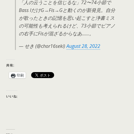
「人の云うことを信じるな」72〜74小節で
Bass IだけG→Fis→Gと動くのが新発見。自分
が歌ったときの記憶を思い起こすと浄書ミス
の可能性も考えられるけど、73小節でピアノ
の右手にFisが混ざるからなあ……。
— せき (@chor16seki)
August 28, 2022
共有:
印刷
いいね: