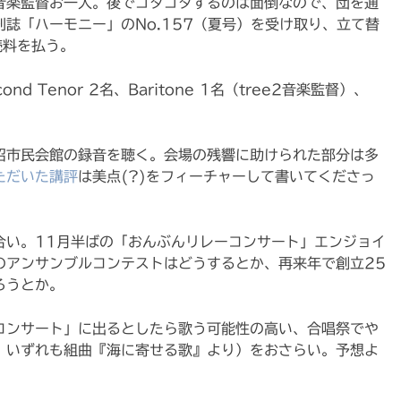
2音楽監督お一人。後でゴタゴタするのは面倒なので、団を通
誌「ハーモニー」のNo.157（夏号）を受け取り、立て替
読料を払う。
ond Tenor 2名、Baritone 1名（tree2音楽監督）、
魚沼市民会館の録音を聴く。会場の残響に助けられた部分は多
ただいた講評
は美点(?)をフィーチャーして書いてくださっ
合い。11月半ばの「おんぶんリレーコンサート」エンジョイ
のアンサンブルコンテストはどうするとか、再来年で創立25
ろうとか。
コンサート」に出るとしたら歌う可能性の高い、合唱祭でや
、いずれも組曲『海に寄せる歌』より）をおさらい。予想よ