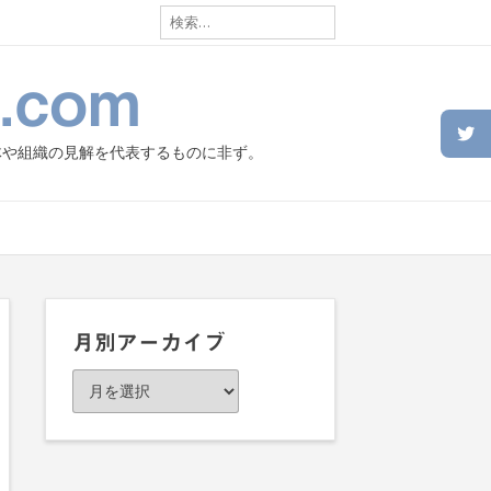
検
索:
.com
体や組織の見解を代表するものに非ず。
月別アーカイブ
月
別
ア
ー
カ