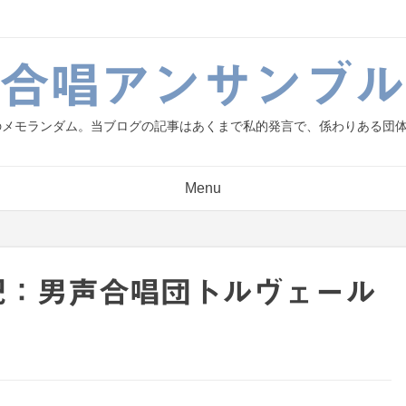
g.合唱アンサンブル
人のメモランダム。当ブログの記事はあくまで私的発言で、係わりある団
Menu
の日記：男声合唱団トルヴェール