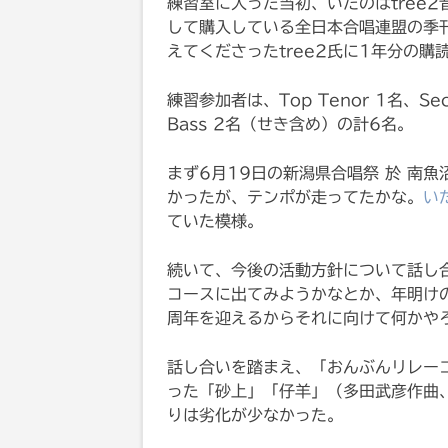
練習室に入った当初、いたのはtree
して購入している全日本合唱連盟の季刊
えてくださったtree2氏に1年分の購
練習参加者は、Top Tenor 1名、Sec
Bass 2名（せき含め）の計6名。
まず6月19日の新潟県合唱祭 於 南
かったが、テンポが走ってたかな。
い
ていた模様。
続いて、今後の活動方針について話し
コースに出てみようかなとか、年明け
周年を迎えるからそれに向けて何かや
話し合いを踏まえ、「おんぶんリレー
った「砂上」「仔羊」（多田武彦作曲
りは劣化が少なかった。