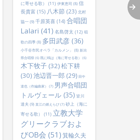
信
に寄せる歌）
(11)
伊東恵司
(8)
八木節
(23)
長貴富
(15)
北村
合唱団
千原英喜
(14)
協一
(9)
Lalari
(41)
名島啓太
(12)
唱
多田武彦
(36)
歌の四季
(8)
小千谷市民オペラ「カルメン」
(8)
新潟
県合唱祭
(6)
既に鴎は（海に寄せる歌）
(6)
木下牧子
(32)
松下耕
(30)
池辺晋一郎
(29)
田中
男声合唱団
達也（作編曲家）
(7)
トルヴェール
(35)
皆川
砂上（海に
達夫
(9)
直江の婿えらび
(7)
立教大学
寄せる歌）
(11)
グリークラブおよ
びOB会
(51)
箕輪久夫