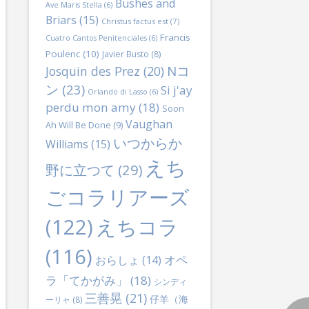
Bushes and
Ave Maris Stella
(6)
Briars
(15)
Christus factus est
(7)
Francis
Cuatro Cantos Penitenciales
(6)
Poulenc
(10)
Javier Busto
(8)
Nコ
Josquin des Prez
(20)
ン
(23)
Si j'ay
Orlando di Lasso
(6)
perdu mon amy
(18)
Soon
Vaughan
Ah Will Be Done
(9)
いつからか
Williams
(15)
えち
野に立つて
(29)
ごコラリアーズ
(122)
えちコラ
(116)
オペ
おらしょ
(14)
ラ「てかがみ」
(18)
シンディ
三善晃
(21)
仔羊（海
ーリャ
(8)