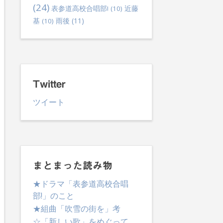
(24)
表参道高校合唱部!
(10)
近藤
雨後
(11)
基
(10)
lternative:
Twitter
ツイート
まとまった読み物
★ドラマ「表参道高校合唱
部!」のこと
★組曲「吹雪の街を」考
☆「新しい歌」をめぐって