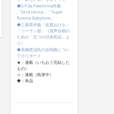
◆G.P.da Palestrina作曲
「Sicut cervus」「Super
flumina Babylonis」
◆三善晃作曲「佐渡おけさ」
「ソーラン節」（混声合唱の
ための「五つの日本民謡」よ
り）
◆高橋悠治氏の合唱曲につい
て小リポート
★：連載（いちおう完結した
もの）
☆：連載（執筆中）
◆：単品