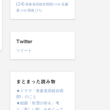
(24)
表参道高校合唱部!
(10)
近藤
雨後
(11)
基
(10)
Twitter
ツイート
まとまった読み物
★ドラマ「表参道高校合唱
部!」のこと
★組曲「吹雪の街を」考
☆「新しい歌」をめぐって