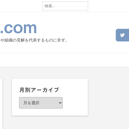
検
索:
.com
体や組織の見解を代表するものに非ず。
月別アーカイブ
月
別
ア
ー
カ