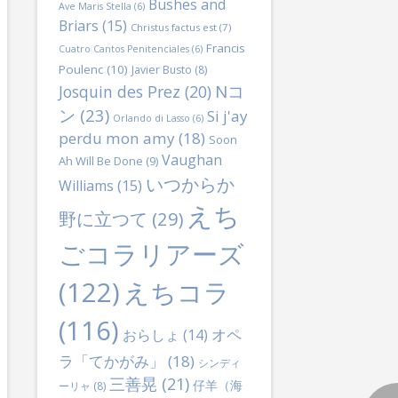
Bushes and
Ave Maris Stella
(6)
Briars
(15)
Christus factus est
(7)
Francis
Cuatro Cantos Penitenciales
(6)
Poulenc
(10)
Javier Busto
(8)
Nコ
Josquin des Prez
(20)
ン
(23)
Si j'ay
Orlando di Lasso
(6)
perdu mon amy
(18)
Soon
Vaughan
Ah Will Be Done
(9)
いつからか
Williams
(15)
えち
野に立つて
(29)
ごコラリアーズ
(122)
えちコラ
(116)
オペ
おらしょ
(14)
ラ「てかがみ」
(18)
シンディ
三善晃
(21)
仔羊（海
ーリャ
(8)