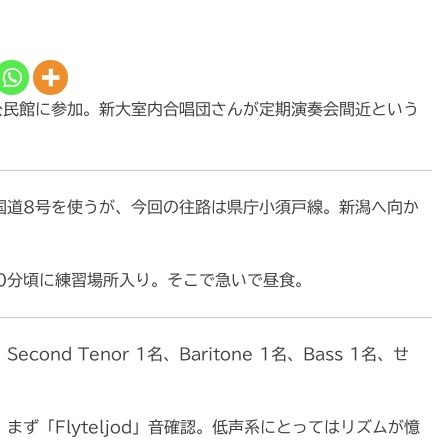
公民館に参加。新大室内合唱団さんが定期演奏会間近という
国道8号を使うが、今回の往路は県庁小須戸線。新潟へ向か
0分頃に練習場所入り。そこで急いで昼食。
nd Tenor 1名、Baritone 1名、Bass 1名、せ
ず「Flyteljod」音確認。低声系にとってはリズムが憶