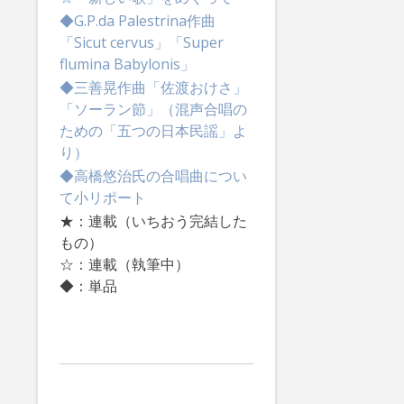
◆G.P.da Palestrina作曲
「Sicut cervus」「Super
flumina Babylonis」
◆三善晃作曲「佐渡おけさ」
「ソーラン節」（混声合唱の
ための「五つの日本民謡」よ
り）
◆高橋悠治氏の合唱曲につい
て小リポート
★：連載（いちおう完結した
もの）
☆：連載（執筆中）
◆：単品