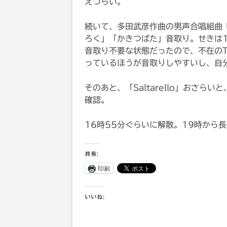
えづらい。
続いて、多田武彦作曲の男声合唱組曲
ろく」「かきつばた」音取り。せきは
音取り不要な状態だったので、不在のT
っているほうが音取りしやすいし、自
そのあと、「Saltarello」おさらいと
確認。
16時55分ぐらいに解散。19時から
共有:
印刷
いいね: