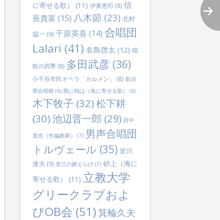
信
に寄せる歌）
(11)
伊東恵司
(8)
八木節
(23)
長貴富
(15)
北村
合唱団
千原英喜
(14)
協一
(9)
Lalari
(41)
名島啓太
(12)
唱
多田武彦
(36)
歌の四季
(8)
lternative:
小千谷市民オペラ「カルメン」
(8)
新潟
県合唱祭
(6)
既に鴎は（海に寄せる歌）
(6)
木下牧子
(32)
松下耕
(30)
池辺晋一郎
(29)
田中
男声合唱団
達也（作編曲家）
(7)
トルヴェール
(35)
皆川
砂上（海に
達夫
(9)
直江の婿えらび
(7)
立教大学
寄せる歌）
(11)
グリークラブおよ
びOB会
(51)
箕輪久夫