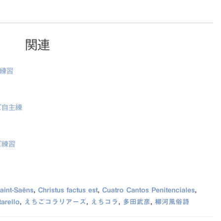
関連
ズ練習
ズ自主練
ズ練習
aint-Saëns
,
Christus factus est
,
Cuatro Cantos Penitenciales
,
tarello
,
えちごコラリアーズ
,
えちコラ
,
多田武彦
,
柳河風俗詩