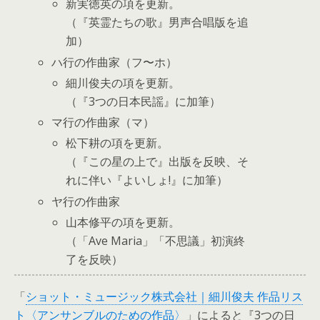
新実徳英の項を更新。
（『英霊たちの歌』男声合唱版を追
加）
ハ行の作曲家（フ〜ホ）
細川俊夫の項を更新。
（『3つの日本民謡』に加筆）
マ行の作曲家（マ）
松下耕の項を更新。
（『この星の上で』出版を反映、そ
れに伴い『よいしょ!』に加筆）
ヤ行の作曲家
山本修平の項を更新。
（「Ave Maria」「不思議」初演終
了を反映）
「
ショット・ミュージック株式会社｜細川俊夫 作品リス
ト〈アンサンブルのための作品〉
」によると『3つの日