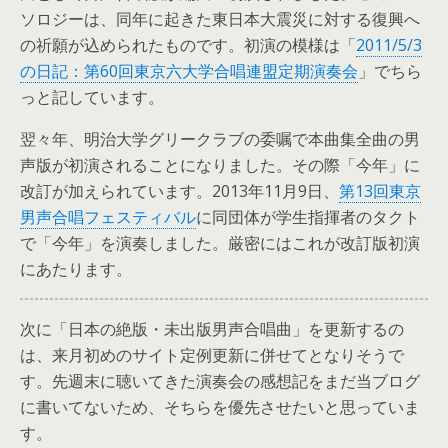
ソロジーは、同年に起きた東日本大震災に対する復興へ
の祈願が込められたものです。初演の模様は「
2011/5/3
の日記：第60回東京六大学合唱連盟定期演奏会
」でちら
っと記しています。
翌々年、明治大学グリークラブの委嘱で本曲集全曲の男
声版が初演されることになりました。その際「今年」に
改訂が加えられています。2013年11月9日、
第13回東京
男声合唱フェスティバル
に同団体が学生指揮者のタクト
で「今年」を演奏しました。厳密にはこれが改訂版初演
にあたります。
次に「日本の絶版・未出版男声合唱曲」を更新するの
は、来月初めのサイト定例更新に併せてとなりそうで
す。先週末に聴いてきた演奏会の感想記をまだ当ブログ
に書いてないため、そちらを優先させたいと思っていま
す。