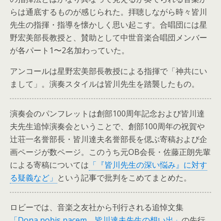
らは通底するものが感じられた。拝聴しながら時々皆川
先生の指揮・指導を懐かしく思い起こす。合唱団には星
野宏美部長教授と、賛助として中世音楽合唱団メンバー
が各パート1〜2名加わっていた。
アンコールは星野宏美部長教授による指揮で「神共にい
まして」。演奏スタイルは皆川先生を踏襲したもの。
演奏会のパンフレットは創部100周年記念および皆川達
夫先生追悼演奏会ということで、創部100周年の祝賀や
辻荘一名誉部長・皆川達夫名誉部長を偲ぶ寄稿および企
画ページが数ページ。このうち元OB会長・佐藤正朗先輩
による寄稿については
「『皆川先生の深い悩み』に対す
る疑義など」
という記事で批判をこめてまとめた。
ロビーでは、音楽之友社から刊行される追悼文集
「Dona nobis pacem 皆川達夫先生の想い出」
の先行