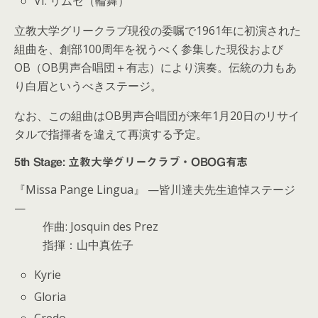
VI. リムセ（輪舞）
立教大学グリークラブ現役の委嘱で1961年に初演された
組曲を、創部100周年を祝うべく参集した現役および
OB（OB男声合唱団＋有志）により演奏。伝統の力もあ
り白眉というべきステージ。
なお、この組曲はOB男声合唱団が来年1月20日のリサイ
タルで指揮者を違えて再演する予定。
5th Stage: 立教大学グリークラブ・OBOG有志
『Missa Pange Lingua』 —皆川達夫先生追悼ステージ
—
作曲: Josquin des Prez
指揮：山中真佐子
Kyrie
Gloria
Credo