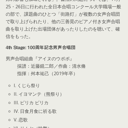
25・26日に行われた全日本合唱コンクール大学職場一般
の部で、課題曲のひとつ「街路灯」が複数の女声合唱団
で取り上げられたり、他の三善晃のピアノ付き女声合唱
曲を取り上げた出場団体があったりしたのを聴いて、確
信をもった。
4th Stage: 100周年記念男声合唱団
男声合唱組曲『アイヌのウポポ』
採譜：近藤鏡二郎／作曲：清水脩
指揮：舛本祐己（2019年卒）
I. くじら祭り
II. イヨマンテ（熊祭り）
III. ピリカ ピリカ
IV. 日食月食に祈る歌
V. 恋歌