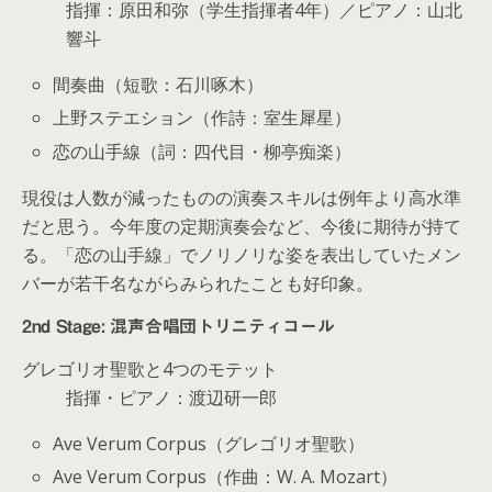
指揮：原田和弥（学生指揮者4年）／ピアノ：山北
響斗
間奏曲（短歌：石川啄木）
上野ステエション（作詩：室生犀星）
恋の山手線（詞：四代目・柳亭痴楽）
現役は人数が減ったものの演奏スキルは例年より高水準
だと思う。今年度の定期演奏会など、今後に期待が持て
る。「恋の山手線」でノリノリな姿を表出していたメン
バーが若干名ながらみられたことも好印象。
2nd Stage: 混声合唱団トリニティコール
グレゴリオ聖歌と4つのモテット
指揮・ピアノ：渡辺研一郎
Ave Verum Corpus（グレゴリオ聖歌）
Ave Verum Corpus（作曲：W. A. Mozart）