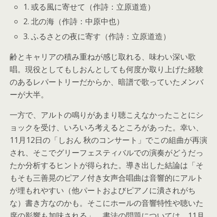
1. 或る風に寄せて（作詩：立原道造）
2. 北の海（作詩：中原中也）
3. ふるさとの夜に寄す（作詩：立原道造）
齢とキャリアの積み重ねが感じ取れる、味わい深い歌
唱。現役としてもしおんとしても何度か取り上げた経験
のあるレパートリーだからか、暗譜で歌っていたメンバ
ーが大半。
一方で、アルトの鳴りがあまり聴こえなかったことにシ
ョックを受け、いろいろ考えるところがあった。幸い、
11月12日の「しおん 秋のコンサート」でこの組曲が再演
され、そこでグリーフェスティバルでの演奏がどうだっ
たか分析するヒントが得られた。導き出した結論は「そ
もそも三善晃のピアノ付き女声合唱曲は音響的にアルト
が埋もれやすい（他パートおよびピアノに潰されがち
な）書き方なのかも。そこにホールの音響特性や聴いた
席の影響も加味される」。書法の問題については、11月