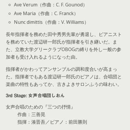
Ave Verum（作曲：C. F. Gounod）
Ave Maria（作曲：C. Franck）
Nunc dimittis（作曲：V. Williams）
長年指揮者を務めた田中秀男先輩が勇退し、ピアニスト
を務めていた渡辺研一郎氏が指揮者を引き継いだ。ま
た、立教大学グリークラブOBOGの縛りを外し一般の参
加者も受け入れるようになった由。
指揮者がかわってアンサンブルの調和度合いが高まっ
た。指揮者でもある渡辺研一郎氏のピアノは、合唱団と
楽曲の特性もあってか、古きよきサロンふうの味わい。
3rd Stage: 女声合唱団しおん
女声合唱のための『三つの抒情』
作曲：三善晃
指揮：湊晋吾／ピアノ：前田勝則