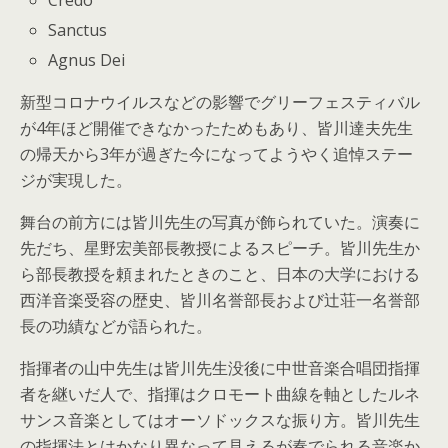
Sanctus
Agnus Dei
新型コロナウイルスなどの影響でグリーフェスティバル
が4年ほど開催できなかったためもあり、皆川達夫先生
の帰天から3年が過ぎた今になってようやく追悼ステー
ジが実現した。
舞台の前方には皆川先生の写真が飾られていた。演奏に
先だち、星野宏美部長教授によるスピーチ。皆川先生か
ら部長教授を頼まれたときのこと、日本の大学における
西洋音楽受容の歴史、皆川名誉部長および辻荘一名誉部
長の功績などが語られた。
指揮者の山中先生は皆川先生没後に中世音楽合唱団指揮
者を継いだ人で、指揮はクロモート曲線を軸としたルネ
サンス音楽としてはオーソドックスな振り方。皆川先生
の指揮法とはかなり異なって見えるが奏でられる音楽か