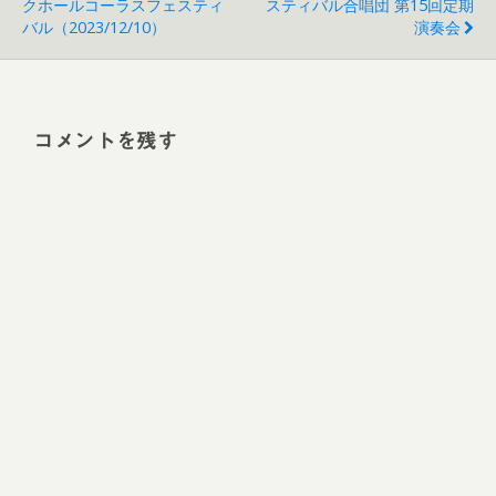
クホールコーラスフェスティ
スティバル合唱団 第15回定期
バル（2023/12/10）
演奏会
コメントを残す
Alt