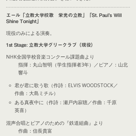
エール「立教大学校歌 栄光の立教」「St. Paul’s Will
Shine Tonight」
現役のみによる演奏。
1st Stage: 立教大学グリークラブ（現役）
NHK全国学校音楽コンクール課題曲より
指揮：丸山智明（学生指揮者3年）／ピアノ：山北
響斗
君が君に歌う歌（作詩：ELVIS WOODSTOCK／
作曲：大島ミチル）
ある真夜中に（作詩：瀬戸内寂聴／作曲：千原
英喜）
混声合唱とピアノのための『鉄道組曲』より
作曲：信長貴富