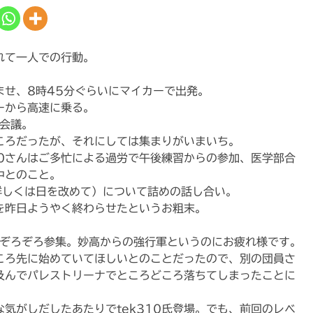
れて一人での行動。
ませ、8時45分ぐらいにマイカーで出発。
ーから高速に乗る。
の会議。
ころだったが、それにしては集まりがいまいち。
10さんはご多忙による過労で午後練習からの参加、医学部合
中とのこと。
詳しくは日を改めて）について詰めの話し合い。
を昨日ようやく終わらせたというお粗末。
がぞろぞろ参集。妙高からの強行軍というのにお疲れ様です。
ところ先に始めていてほしいとのことだったので、別の団員さ
及んでパレストリーナでところどころ落ちてしまったことに
気がしだしたあたりでtek310氏登場。でも、前回のレベ