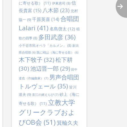
信
に寄せる歌）
(11)
伊東恵司
(8)
八木節
(23)
長貴富
(15)
北村
lternative:
合唱団
千原英喜
(14)
協一
(9)
Lalari
(41)
名島啓太
(12)
唱
多田武彦
(36)
歌の四季
(8)
小千谷市民オペラ「カルメン」
(8)
新潟
県合唱祭
(6)
既に鴎は（海に寄せる歌）
(6)
木下牧子
(32)
松下耕
(30)
池辺晋一郎
(29)
田中
男声合唱団
達也（作編曲家）
(7)
トルヴェール
(35)
皆川
砂上（海に
達夫
(9)
直江の婿えらび
(7)
立教大学
寄せる歌）
(11)
グリークラブおよ
びOB会
(51)
箕輪久夫