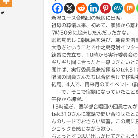
新潟ユース合唱団の練習に出席。
祖母の葬儀以来、初めて、家族から離
7時50分に起床したんだったかな。
眠気覚ましに朝風呂を浴び、朝食を済
大急ぎということで中之島見附インタ
練習に先立ち、10時から実行委員会
ギリギリ間に合ったと一息つきたいと
聞けば、実行委員長兼指揮者のtek3
唱団の団員さんたちは合宿明けで移動
結局、4人で、再来月の某イベント（
——で、そこで宿題になっていたこと
午後から練習。
13時過ぎ、医学部合唱団の団員さん
tek310さんに電話で問い合わせた
んのリードでおさらい練習。この期に
ショックを感じながら歌う。
ちょっとずつ思い出しかけてきたような