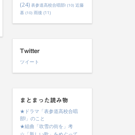
(24)
表参道高校合唱部!
(10)
近藤
雨後
(11)
基
(10)
Twitter
ツイート
まとまった読み物
★ドラマ「表参道高校合唱
部!」のこと
★組曲「吹雪の街を」考
☆「新しい歌」をめぐって