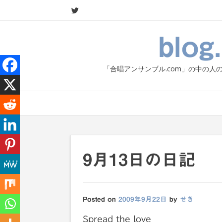
Skip
to
content
blo
「合唱アンサンブル.com」の中の
9月13日の日記
Posted on
2009年9月22日
by
せき
Spread the love