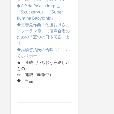
◆G.P.da Palestrina作曲
「Sicut cervus」「Super
flumina Babylonis」
◆三善晃作曲「佐渡おけさ」
「ソーラン節」（混声合唱の
ための「五つの日本民謡」よ
り）
◆高橋悠治氏の合唱曲につい
て小リポート
★：連載（いちおう完結した
もの）
☆：連載（執筆中）
◆：単品