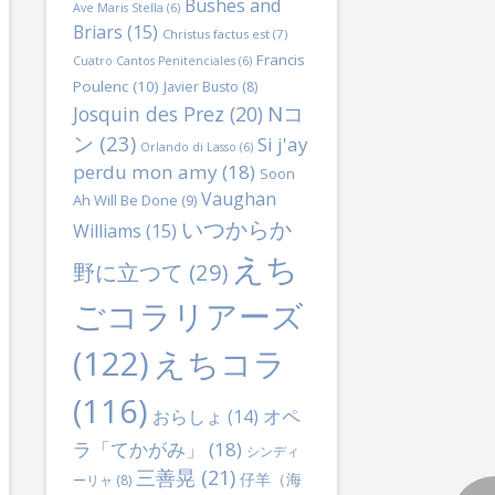
Bushes and
Ave Maris Stella
(6)
Briars
(15)
Christus factus est
(7)
Francis
Cuatro Cantos Penitenciales
(6)
Poulenc
(10)
Javier Busto
(8)
Nコ
Josquin des Prez
(20)
ン
(23)
Si j'ay
Orlando di Lasso
(6)
perdu mon amy
(18)
Soon
Vaughan
Ah Will Be Done
(9)
いつからか
Williams
(15)
えち
野に立つて
(29)
ごコラリアーズ
(122)
えちコラ
(116)
オペ
おらしょ
(14)
ラ「てかがみ」
(18)
シンディ
三善晃
(21)
仔羊（海
ーリャ
(8)