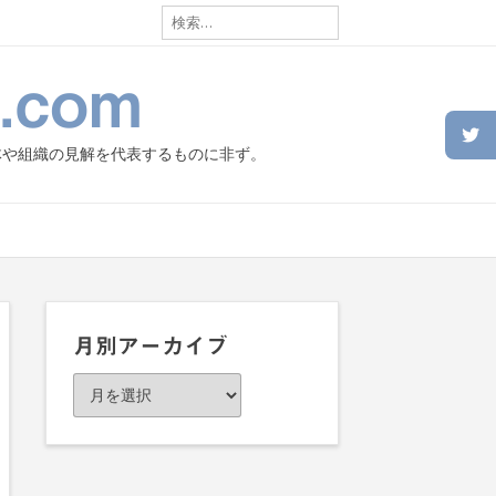
検
索:
.com
体や組織の見解を代表するものに非ず。
月別アーカイブ
月
別
ア
ー
カ