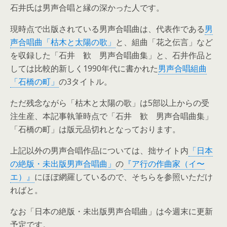
石井氏は男声合唱と縁の深かった人です。
現時点で出版されている男声合唱曲は、代表作である
男
声合唱曲「枯木と太陽の歌」
と、組曲「花之伝言」など
を収録した「石井 歓 男声合唱曲集」と、石井作品と
しては比較的新しく1990年代に書かれた
男声合唱組曲
「石橋の町」
の3タイトル。
ただ残念ながら「枯木と太陽の歌」は5部以上からの受
注生産、本記事執筆時点で「石井 歓 男声合唱曲集」
「石橋の町」は版元品切れとなっております。
上記以外の男声合唱作品については、拙サイト内
「日本
の絶版・未出版男声合唱曲」
の
『ア行の作曲家（イ〜
エ）』
にほぼ網羅しているので、そちらを参照いただけ
ればと。
なお「日本の絶版・未出版男声合唱曲」は今週末に更新
予定です。