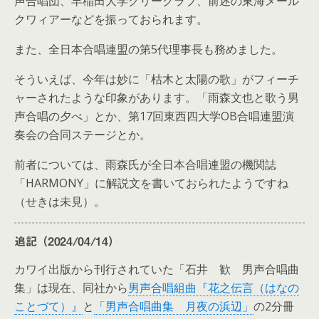
声合唱団、早稲田大学グリークラブ、前述の東海メール
クワィアーなどを振っておられます。
また、全日本合唱連盟の第5代理事長も務めました。
そういえば、今年は妙に「枯木と太陽の歌」がフィーチ
ャーされたような印象があります。
「雨森文也と歌う男
声合唱の夕べ」
とか、第17回東西四大学OB合唱連盟演
奏会の合同ステージとか。
前者については、雨森氏が全日本合唱連盟の機関誌
「HARMONY」に解説文を書いておられたようですね
（せきは未見）。
追記（2024/04/14）
カワイ出版から刊行されていた「石井 歓 男声合唱曲
集」は現在、同社から
男声合唱組曲『花之伝言（はなの
ことづて）』
と
「男声合唱曲集 月夜の浜辺」
の2分冊