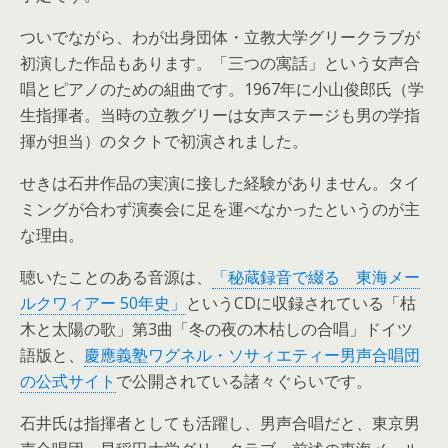
ついでながら、わが出身団体・立教大学グリークラブが
初演した作品もあります。「三つの寓話」という女声合
唱とピアノのための組曲です。1967年に小山俊郎氏（学
生指揮者。当時の立教グリーは女声ステージも男の学指
揮が担当）のタクトで初演されました。
せきは石井作品の実演に接した経験がありません。タイ
ミングが合わず演奏会に足を運べなかったというのが主
な理由。
聴いたことのある音源は、
「秘蔵録音で綴る 東海メー
ルクワィアー 50年史」
というCDに収録されている「枯
木と太陽の歌」第3曲「冬の夜の木枯しの合唱」ドイツ
語版と、
慶應義塾ワグネル・ソサィエティー男声合唱団
の公式サイト
で公開されている諸々ぐらいです。
石井氏は指揮者としても活躍し、男声合唱だと、東京男