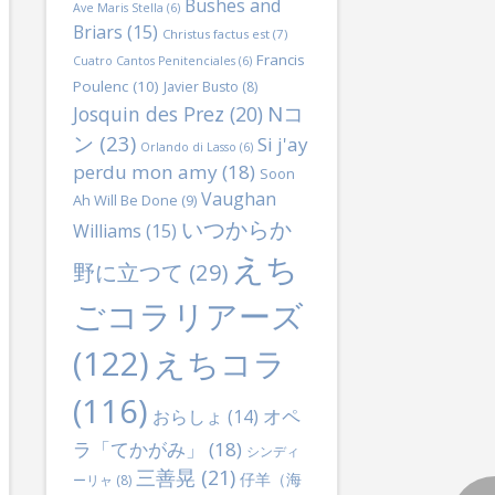
Bushes and
Ave Maris Stella
(6)
Briars
(15)
Christus factus est
(7)
Francis
Cuatro Cantos Penitenciales
(6)
Poulenc
(10)
Javier Busto
(8)
Nコ
Josquin des Prez
(20)
ン
(23)
Si j'ay
Orlando di Lasso
(6)
perdu mon amy
(18)
Soon
Vaughan
Ah Will Be Done
(9)
いつからか
Williams
(15)
えち
野に立つて
(29)
ごコラリアーズ
(122)
えちコラ
(116)
オペ
おらしょ
(14)
ラ「てかがみ」
(18)
シンディ
三善晃
(21)
仔羊（海
ーリャ
(8)