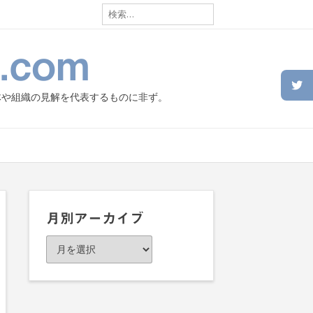
検
索:
.com
体や組織の見解を代表するものに非ず。
月別アーカイブ
月
別
ア
ー
カ