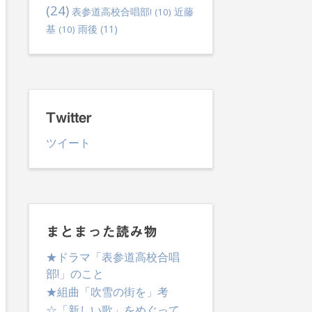
(24)
表参道高校合唱部!
(10)
近藤
雨後
(11)
基
(10)
Twitter
ツイート
lternative:
まとまった読み物
★ドラマ「表参道高校合唱
部!」のこと
★組曲「吹雪の街を」考
☆「新しい歌」をめぐって