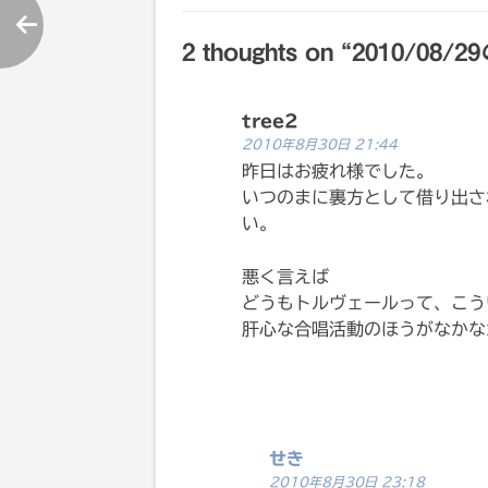
投
2 thoughts on “
2010/08
稿
ナ
tree2
2010年8月30日 21:44
ビ
昨日はお疲れ様でした。
いつのまに裏方として借り出さ
い。
ゲ
悪く言えば
ー
どうもトルヴェールって、こう
肝心な合唱活動のほうがなかな
シ
ョ
ン
せき
2010年8月30日 23:18