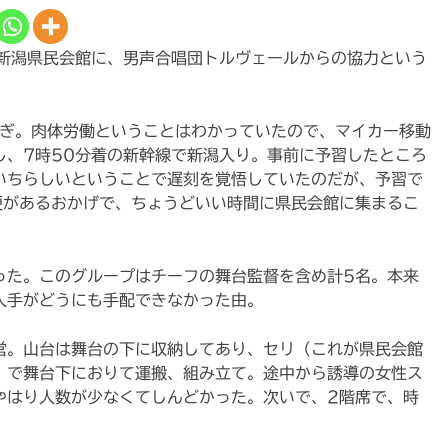
 新潟県民会館に、男声合唱団トルヴェールからの協力という
過ぎ。肉体労働ということはわかっていたので、マイカー移動
し、7時50分着の新幹線で新潟入り。事前に予習したところ
いちらしいということで遅刻を覚悟していたのだが、予習で
便があるおかげで、ちょうどいい時間に県民会館に集まるこ
った。このグループはチーフの舞台監督を含め計5名。本来
人手がどうにも手配できなかった由。
営。山台は舞台の下に収納してあり、セリ（これが県民会館
）で舞台下におりて運搬、組み立て。途中から誘導の女性ス
やはり人数が少なくてしんどかった。次いで、2階席で、時