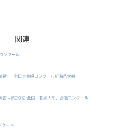
関連
唱コンクール
ri練習 → 全日本合唱コンクール新潟県大会
ari練習→第20回 全国「花嫁人形」合唱コンクール
ンクール