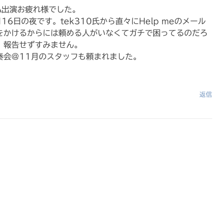
MA出演お疲れ様でした。
6日の夜です。tek310氏から直々にHelp meのメール
をかけるからには頼める人がいなくてガチで困ってるのだろ
。報告せずすみません。
奏会＠11月のスタッフも頼まれました。
返信
A