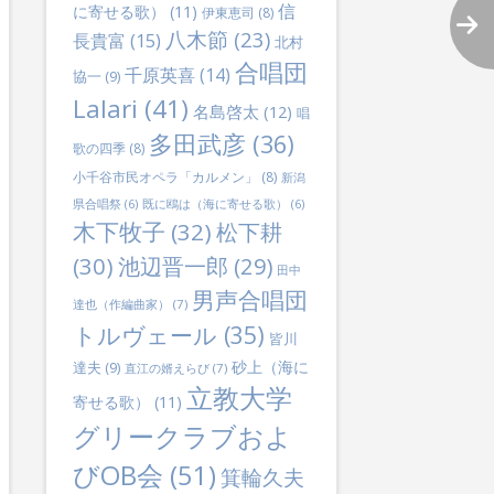
信
に寄せる歌）
(11)
伊東恵司
(8)
八木節
(23)
長貴富
(15)
北村
合唱団
千原英喜
(14)
協一
(9)
Lalari
(41)
名島啓太
(12)
唱
多田武彦
(36)
歌の四季
(8)
小千谷市民オペラ「カルメン」
(8)
新潟
県合唱祭
(6)
既に鴎は（海に寄せる歌）
(6)
木下牧子
(32)
松下耕
(30)
池辺晋一郎
(29)
田中
男声合唱団
達也（作編曲家）
(7)
トルヴェール
(35)
皆川
砂上（海に
達夫
(9)
直江の婿えらび
(7)
立教大学
寄せる歌）
(11)
グリークラブおよ
びOB会
(51)
箕輪久夫