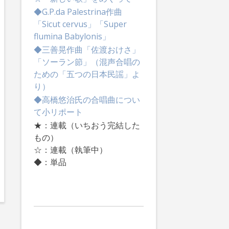
◆G.P.da Palestrina作曲
「Sicut cervus」「Super
flumina Babylonis」
◆三善晃作曲「佐渡おけさ」
「ソーラン節」（混声合唱の
ための「五つの日本民謡」よ
り）
◆高橋悠治氏の合唱曲につい
て小リポート
★：連載（いちおう完結した
もの）
☆：連載（執筆中）
◆：単品