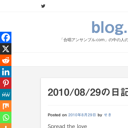
Skip
to
content
blo
「合唱アンサンブル.com」の中の
2010/08/29の
Posted on
2010年8月29日
by
せき
Spread the love