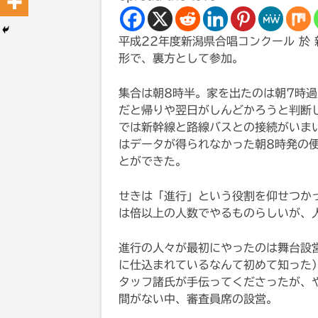
平成22年度新潟県合唱コンクール 於
形で、裏方として参加。
集合は朝8時半。家を出たのは朝7時
だと帰りや翌日がしんどかろうと判断
では新幹線と路線バスとの接続がいま
はデータが得られなかった朝8時発の
とができた。
せきは「進行」という役割を仰せつか
は倍以上の人数でやるものらしいが、
進行の人々が最初にやったのは舞台設
に仕込まれているなんて初めて知った
タッフ諸氏が手伝ってくださったが、
間がない中、審査員席の設営。