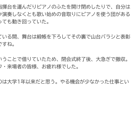
指揮台を運んだりピアノのふたを開け閉めしたりで、自分は
か演奏しなくとも歌い始めの音取りにピアノを使う団がある
っても動き回っていた。
ている間、舞台は緞帳を下ろしてその裏で山台バラシと表彰
ですね。
ということで借りていたため、閉会式終了後、大急ぎで撤収。
フ・来場者の皆様、お疲れ様でした。
のは大学1年以来だと思う。やる機会が少なかった仕事とい