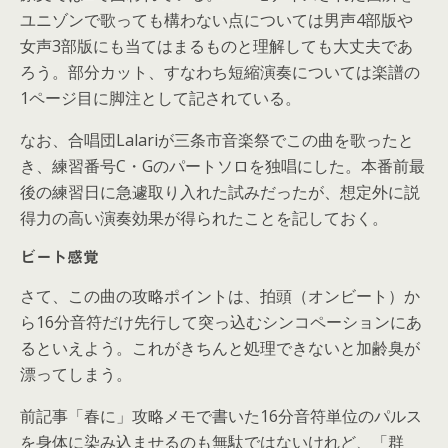
ユニゾンで歌っても構わない点については男声4部版や
女声3部版にも当てはまるものと理解しても大丈夫であ
ろう。部分カット、すなわち短縮演奏については楽譜の
1ページ目に脚注として記されている。
なお、合唱団Lalariが三条市音楽祭でこの曲を歌ったと
き、練習番号C・Gのパートソロを独唱にした。本番前最
後の練習日に急遽取り入れた試みだったが、想定外に説
得力の高い演奏効果が得られたことを記しておく。
ビート感覚
さて、この曲の攻略ポイントは、拍頭（オンビート）か
ら16分音符だけ先行して突っ込むシンコペーションにあ
るといえよう。これがきちんと処理できないと加齢臭が
漂ってしまう。
前記事「春に」攻略メモで書いた16分音符単位のパルス
を身体に染み込ませるのも無駄ではないけれど、「群