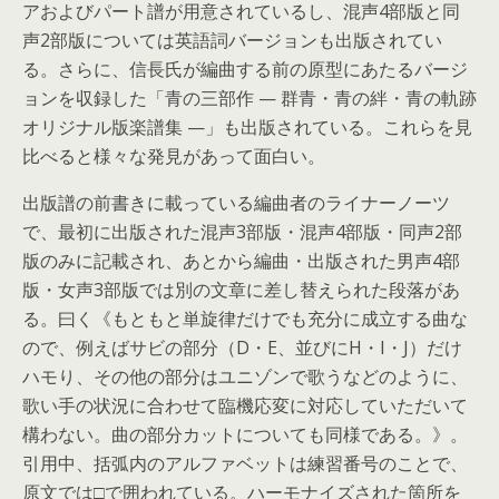
アおよびパート譜が用意されているし、混声4部版と同
声2部版については英語詞バージョンも出版されてい
る。さらに、信長氏が編曲する前の原型にあたるバージ
ョンを収録した「青の三部作 — 群青・青の絆・青の軌跡
オリジナル版楽譜集 —」も出版されている。これらを見
比べると様々な発見があって面白い。
出版譜の前書きに載っている編曲者のライナーノーツ
で、最初に出版された混声3部版・混声4部版・同声2部
版のみに記載され、あとから編曲・出版された男声4部
版・女声3部版では別の文章に差し替えられた段落があ
る。曰く《もともと単旋律だけでも充分に成立する曲な
ので、例えばサビの部分（D・E、並びにH・I・J）だけ
ハモり、その他の部分はユニゾンで歌うなどのように、
歌い手の状況に合わせて臨機応変に対応していただいて
構わない。曲の部分カットについても同様である。》。
引用中、括弧内のアルファベットは練習番号のことで、
原文では□で囲われている。ハーモナイズされた箇所を