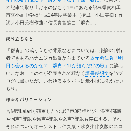
本記事で取り上げるのはもう1曲にあたる福島県南相馬
市立小高中学校平成24年度卒業生（構成・小田美樹）作
詞／小田美樹作曲／信長貴富編曲「群青」。
成り立ちなど
「群青」の成り立ちや背景などについては、楽譜の刊行
者でもあるパナムジカ出版から出ている
坂元勇仁著「明
日も会えるのかな？ 群青 3.11が結んだ絆の歌」
に詳し
い。なお、この本が発売されて程なく
読書感想文
を当ブ
ログに書いたが、いわゆるネタバレは最小限に抑えたつ
もり。
様々なバリエーション
合唱団Lalariが演奏したのは混声3部版だが、混声4部版
や同声2部版や男声4部版や女声3部版も存在する。それ
ぞれについてオーケストラ伴奏版・吹奏楽伴奏版のスコ