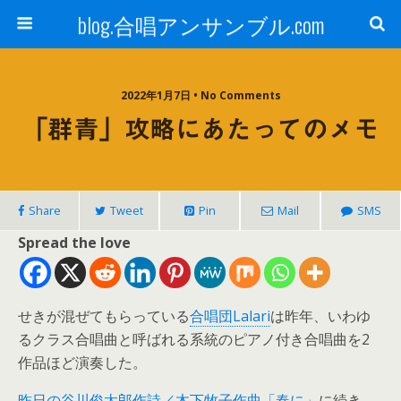
blog.合唱アンサンブル.com
2022年1月7日 • No Comments
「群青」攻略にあたってのメモ
Share
Tweet
Pin
Mail
SMS
Spread the love
せきが混ぜてもらっている
合唱団Lalari
は昨年、いわゆ
るクラス合唱曲と呼ばれる系統のピアノ付き合唱曲を2
作品ほど演奏した。
昨日の谷川俊太郎作詩／木下牧子作曲「春に」
に続き、