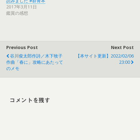
読みました #群青本
2017年3月11日
鑑賞の感想
Previous Post
Next Post
谷川俊太郎作詩／木下牧子
【本サイト更新】2022/02/06
作曲「春に」攻略にあたって
23:00
のメモ
コメントを残す
Alt