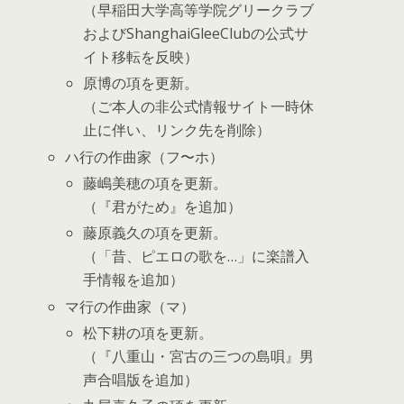
（早稲田大学高等学院グリークラブ
およびShanghaiGleeClubの公式サ
イト移転を反映）
原博の項を更新。
（ご本人の非公式情報サイト一時休
止に伴い、リンク先を削除）
ハ行の作曲家（フ〜ホ）
藤嶋美穂の項を更新。
（『君がため』を追加）
藤原義久の項を更新。
（「昔、ピエロの歌を…」に楽譜入
手情報を追加）
マ行の作曲家（マ）
松下耕の項を更新。
（『八重山・宮古の三つの島唄』男
声合唱版を追加）