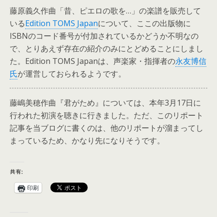
藤原義久作曲「昔、ピエロの歌を…」の楽譜を販売して
いる
Edition TOMS Japan
について、ここの出版物に
ISBNのコード番号が付加されているかどうか不明なの
で、とりあえず存在の紹介のみにとどめることにしまし
た。Edition TOMS Japanは、声楽家・指揮者の
永友博信
氏
が運営しておられるようです。
藤嶋美穂作曲『君がため』については、本年3月17日に
行われた初演を聴きに行きました。ただ、このリポート
記事を当ブログに書くのは、他のリポートが溜まってし
まっているため、かなり先になりそうです。
共有:
印刷