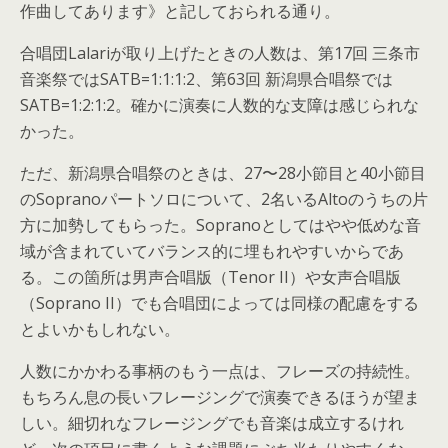
作曲してあります》と記しておられる通り。
合唱団Lalariが取り上げたときの人数は、第17回 三条市
音楽祭ではSATB=1:1:1:2、第63回 新潟県合唱祭では
SATB=1:2:1:2。確かに演奏に人数的な支障は感じられな
かった。
ただ、新潟県合唱祭のときは、27〜28小節目と40小節目
のSopranoパートソロについて、2名いるAltoのうちの片
方に加勢してもらった。Sopranoとしてはやや低めな音
域が含まれていてバランス的に埋もれやすいからであ
る。この箇所は男声合唱版（Tenor II）や女声合唱版
（Soprano II）でも合唱団によっては同様の配慮をする
とよいかもしれない。
人数にかかわる事柄のもう一点は、フレーズの持続性。
もちろん息の長いフレージングで演奏できるほうが望ま
しい。細切れなフレージングでも音楽は成立するけれ