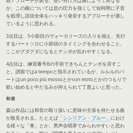
類アプローチがある。使い分け方は曲によって異なる
が、この曲については息の圧力を強くして短時間に子音
を処理し語頭全体をハッキリ発音するアプローチが適し
ているように思われる。
3点目は、5小節目のヴォーカリーズの入りを揃え、先行
するパートソロに小節頭のタイミングを合わせること。
ここがグダグダになるとテンポが乱れやすくなる。
4点目は、練習番号Bの手前できちんとテンポを戻すこ
と。譜面ではa tempoと指示されているが、ルルルのパ
ートはun poco più mossoとかcon motoとかのつもりで
歌い始めると中だるみが抑えられて丁度よいと思った。
和音
森山作品には和音の取り扱いに意味や主張を持たせる曲
が散見される。たとえば
「シシリアン・ブルー」
におけ
る様々な「青」とか、男声合唱界でみられやすいと思わ