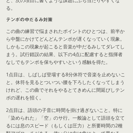
ど、次の項目に書くような課題にぶち当たりやすくな
る。
テンポの中だるみ対策
この曲の練習で悩まされたポイントのひとつは、前半か
ら中盤にかけてどんどんテンポが遅くなっていく現象。
しかもこの現象が起こると音楽が中だるみしてダレてし
まう。試行錯誤の結果、以下の4点に配慮すると指揮者
なしでもテンポを保ちやすいという感触を得た。
1点目は、しばしば登場する8分休符で音楽を止めないこ
と。休符を見るとついつい腰を下ろしたくなってしまう
けれど、この曲でそれをやるとてきめんに間延びしテン
ポの遅れを招く。
2点目は、語頭の子音に時間を掛け過ぎないこと。特に
「染められた」「空」のサ行。一般論として語頭を立て
るには息のスピード（もしくは圧力）と所要時間の2種