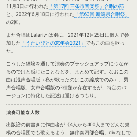
11月3日に行われた
「第17回 三条市音楽祭」合唱の部
と、2022年6月18日に行われた
「第63回 新潟県合唱祭」
の2回。
また合唱団Lalariとは別に、2021年12月25日に個人で参
加した
「うたいびとの忘年会2021」
でもこの曲を歌っ
た。
こうした経験を通して演奏のブラッシュアップにつなが
るのではと感じたことなどを、まとめて記す。なおこの
曲は混声合唱版（私が歌ったのはこの編成でのみ）、男
声合唱版、女声合唱版の3種類が存在するが、特定のバ
ージョンに特化した記述は避けるつもり。
演奏可能な人数
出版譜の前書きに作曲者が《4人から400人までどんな規
模の合唱団でも歌えるよう、無伴奏四部合唱、div.なしで