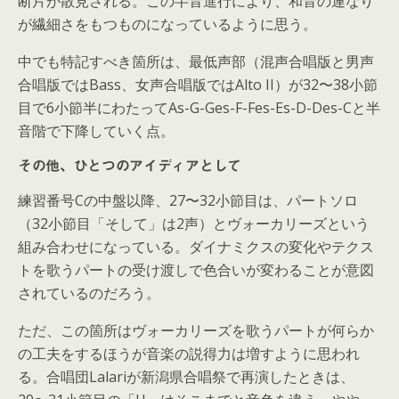
断片が散見される。この半音進行により、和音の連なり
が繊細さをもつものになっているように思う。
中でも特記すべき箇所は、最低声部（混声合唱版と男声
合唱版ではBass、女声合唱版ではAlto II）が32〜38小節
目で6小節半にわたってAs-G-Ges-F-Fes-Es-D-Des-Cと半
音階で下降していく点。
その他、ひとつのアイディアとして
練習番号Cの中盤以降、27〜32小節目は、パートソロ
（32小節目「そして」は2声）とヴォーカリーズという
組み合わせになっている。ダイナミクスの変化やテクス
トを歌うパートの受け渡しで色合いが変わることが意図
されているのだろう。
ただ、この箇所はヴォーカリーズを歌うパートが何らか
の工夫をするほうが音楽の説得力は増すように思われ
る。合唱団Lalariが新潟県合唱祭で再演したときは、