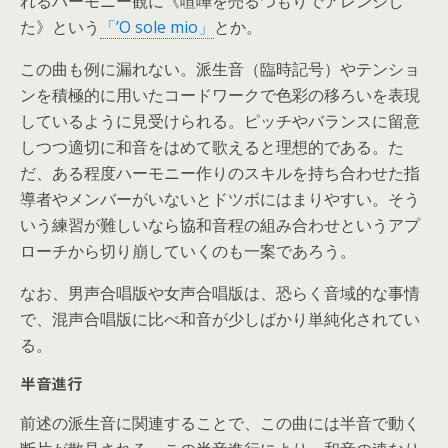
れるハーモニー観に《喧嘩を売るつもりでアレンジし
た》という
「’O sole mio」
とか。
この曲も例に漏れない。派生音（臨時記号）やテンショ
ンを積極的に用いたコードワークで色彩の移ろいを表現
しているように見受けられる。ピッチやバランスに留意
しつつ適切に和音をはめて歌えると理想的である。た
だ、ある程度ハーモニー作りのスキルを持ち合わせた指
導者やメンバーがいないとドツボにはまりやすい。そう
いう練習が難しいなら協和音程の組み合わせというアプ
ローチから切り崩していくのも一案であろう。
なお、男声合唱版や女声合唱版は、恐らく音域的な事情
で、混声合唱版に比べ和音が少しばかり単純化されてい
る。
半音進行
前述の派生音に関連することで、この曲には半音で動く