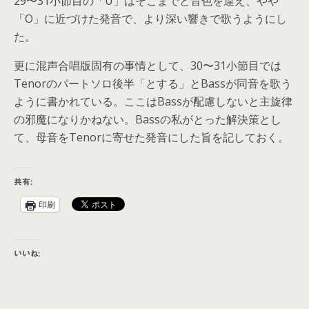
29〜31小節目の「U」はそこまでと音色を違え、やや
「O」に近づけた発音で、より深い響きで歌うようにし
た。
更に混声合唱版固有の事情として、30〜31小節目では
Tenorのパートソロ後半「とする」とBassが同音を歌う
ように書かれている。ここはBassが配慮しないと主旋律
の邪魔になりかねない。Bassの私がとった解決策とし
て、母音をTenorに寄せた発音にした旨を記しておく。
共有:
印刷
いいね: